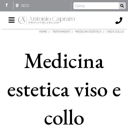
SEDI
HOME
TRATTAMENTI
MEDICINA ESTETICA
VISO E COLLO
Medicina
estetica viso e
collo